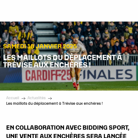
Aller
au
contenu
principal
SAMEDI 18 JANVIER 2025
LES MAILLOTS DU DÉPLACEMENT À
TRÉVISE AUX ENCHÈRES !
Accueil
Actualités
Les maillots du déplacement à Trévise aux enchères !
EN COLLABORATION AVEC BIDDING SPORT,
UNE VENTE AUX ENCHÈRES SERA LANCÉE