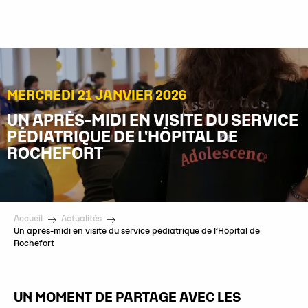
Aller
au
contenu
principal
MERCREDI 21 JANVIER 2026
UN APRÈS-MIDI EN VISITE DU SERVICE
PÉDIATRIQUE DE L'HÔPITAL DE
ROCHEFORT
Accueil
Actualités
Un après-midi en visite du service pédiatrique de l’Hôpital de
Rochefort
UN MOMENT DE PARTAGE AVEC LES