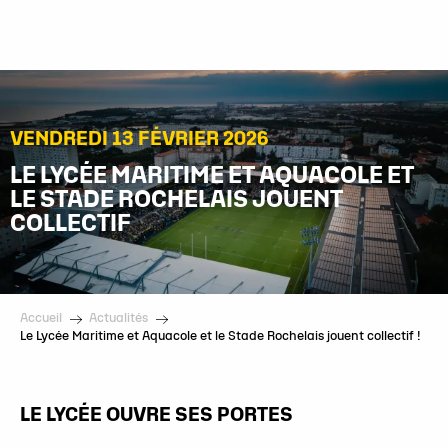
Aller
au
contenu
principal
VENDREDI 13 FÉVRIER 2026
LE LYCÉE MARITIME ET AQUACOLE ET
LE STADE ROCHELAIS JOUENT
COLLECTIF
Accueil
Actualités
Le Lycée Maritime et Aquacole et le Stade Rochelais jouent collectif !
LE LYCÉE OUVRE SES PORTES