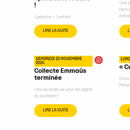
Unis p
!
perso
préca
1 peluche = 1 enfant
LIRE LA SUITE
L
VENDREDI 22 NOVEMBRE
LUND
2024
« C
Collecte Emmaüs
terminée
Entre 
Netwo
Une seconde vie pour les objets
du quotidien !
LIRE LA SUITE
L