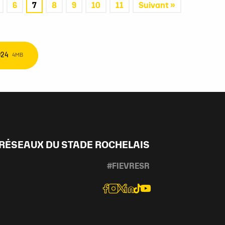
6
7
8
9
10
11
Suivant »
024
4MB
 RÉSEAUX DU STADE ROCHELAIS
#FIEVRESR