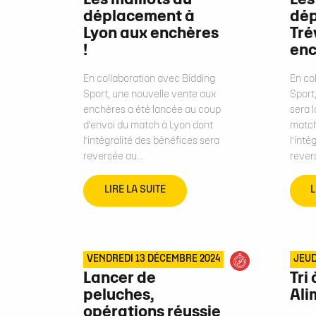
Les maillots du
Les
déplacement à
dép
Lyon aux enchères
Tré
!
enc
En collaboration avec Bidding
En co
Sport, une nouvelle vente aux
Sport
enchères a été lancée au coup
sera 
d’envoi du match à Lyon dont
match
l’intégralité des bénéfices sera
l’inté
reversée au...
rever
LIRE LA SUITE
L
VENDREDI 13 DÉCEMBRE 2024
JEUD
Lancer de
Tri
peluches,
Ali
opérations réussie