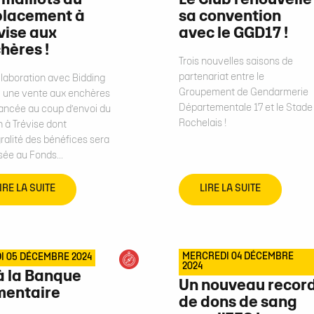
 maillots du
Le Club renouvelle
lacement à
sa convention
vise aux
avec le GGD17 !
hères !
Trois nouvelles saisons de
partenariat entre le
llaboration avec Bidding
Groupement de Gendarmerie
, une vente aux enchères
Départementale 17 et le Stade
lancée au coup d’envoi du
Rochelais !
 à Trévise dont
gralité des bénéfices sera
sée au Fonds...
IRE LA SUITE
LIRE LA SUITE
MERCREDI 04 DÉCEMBRE
I 05 DÉCEMBRE 2024
2024
 à la Banque
Un nouveau recor
mentaire
de dons de sang