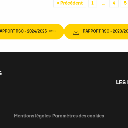
« Précédent
1
…
4
5
APPORT RSO - 2024/2025
RAPPORT RSO - 2023/2
6MB
S
LES
Mentions légales
-
Paramètres des cookies