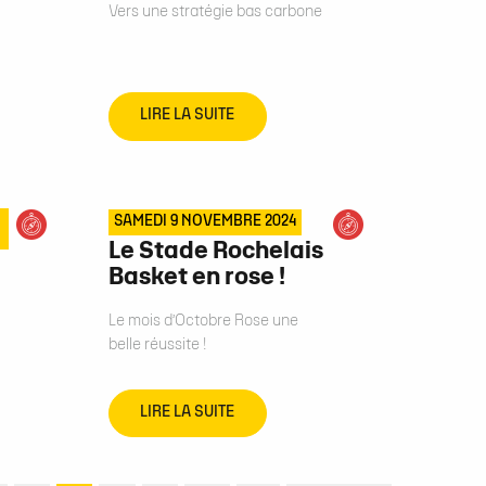
Vers une stratégie bas carbone
LIRE LA SUITE
SAMEDI 9 NOVEMBRE 2024
Le Stade Rochelais
Basket en rose !
Le mois d’Octobre Rose une
belle réussite !
LIRE LA SUITE