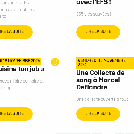
avec l’EFS !
our soutenir les
nnes en situation de
255 vies sauvées !
rité
IRE LA SUITE
LIRE LA SUITE
VENDREDI 15 NOVEMBRE
I 18 NOVEMBRE 2024
2024
uisine ton job »
Une Collecte de
sang à Marcel
savoir-faire culinaire et
Deflandre
rking !
Une collecte ouverte à tous !
IRE LA SUITE
LIRE LA SUITE