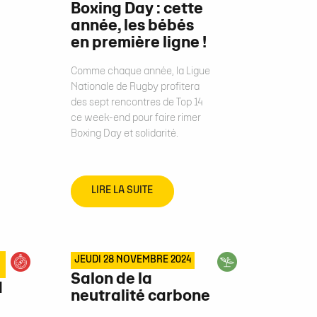
Boxing Day : cette
année, les bébés
en première ligne !
Comme chaque année, la Ligue
Nationale de Rugby profitera
des sept rencontres de Top 14
ce week-end pour faire rimer
Boxing Day et solidarité.
LIRE LA SUITE
JEUDI 28 NOVEMBRE 2024
Salon de la
d
neutralité carbone