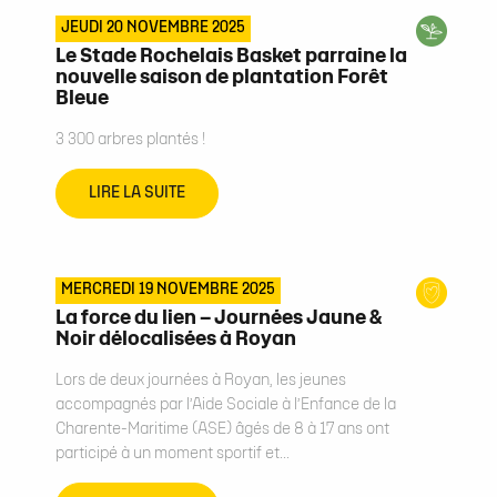
JEUDI 20 NOVEMBRE 2025
Le Stade Rochelais Basket parraine la
nouvelle saison de plantation Forêt
Bleue
3 300 arbres plantés !
LIRE LA SUITE
MERCREDI 19 NOVEMBRE 2025
La force du lien – Journées Jaune &
Noir délocalisées à Royan
Lors de deux journées à Royan, les jeunes
accompagnés par l’Aide Sociale à l’Enfance de la
Charente-Maritime (ASE) âgés de 8 à 17 ans ont
participé à un moment sportif et...