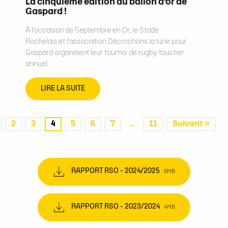
La cinquième édition du ballon d’or de
Gaspard !
À l’occasion de Septembre en Or, le Stade
Rochelais et l’association Décrochons la lune pour
Gaspard organisent leur tournoi de rugby toucher
annuel.
LIRE LA SUITE
2
3
4
5
6
7
…
11
Suivant »
RAPPORT RSO - 2024/2025
6MB
RAPPORT RSO - 2023/2024
4MB