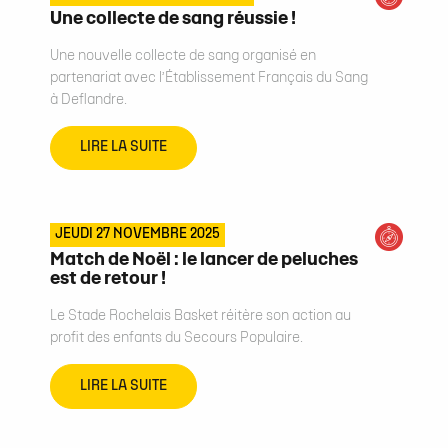
Une collecte de sang réussie !
Une nouvelle collecte de sang organisé en
partenariat avec l’Établissement Français du Sang
à Deflandre.
LIRE LA SUITE
JEUDI 27 NOVEMBRE 2025
Match de Noël : le lancer de peluches
est de retour !
Le Stade Rochelais Basket réitère son action au
profit des enfants du Secours Populaire.
LIRE LA SUITE